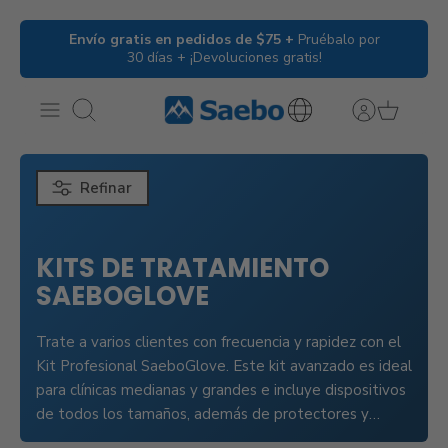
Ir
Envío gratis en pedidos de $75 +
Pruébalo por
al
30 días + ¡Devoluciones gratis!
contenido
Buscar
International
Inquiries
Refinar
KITS DE TRATAMIENTO
SAEBOGLOVE
Trate a varios clientes con frecuencia y rapidez con el
Kit Profesional SaeboGlove. Este kit avanzado es ideal
para clínicas medianas y grandes e incluye dispositivos
de todos los tamaños, además de protectores y
correas de repuesto.