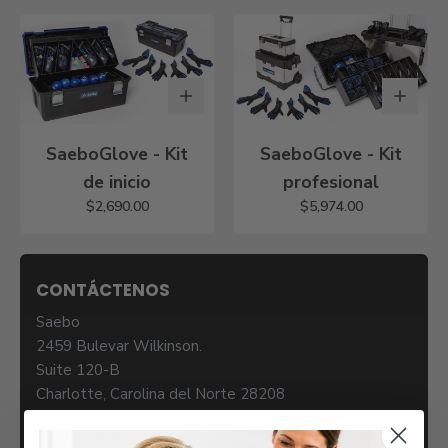
SaeboGlove - Kit
SaeboGlove - Kit
de inicio
profesional
$2,690.00
$5,974.00
CONTÁCTENOS
Saebo
2459 Bulevar Wilkinson.
Suite 120-B
Charlotte, Carolina del Norte 28208
Centro de ayuda