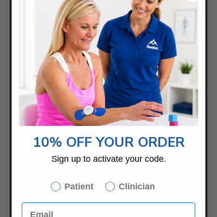
COMPAÑÍA
Acerca de
Carreras
Socios internacionales
10% OFF YOUR ORDER
Saebo Reino Unido
Noticias / Blog
Sign up to activate your code.
Press Releases
Devoluciones/Cambios
Patient
Clinician
Programas de descuento