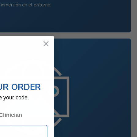
 inmersión en el entorno.
UR ORDER
e your code.
Clinician