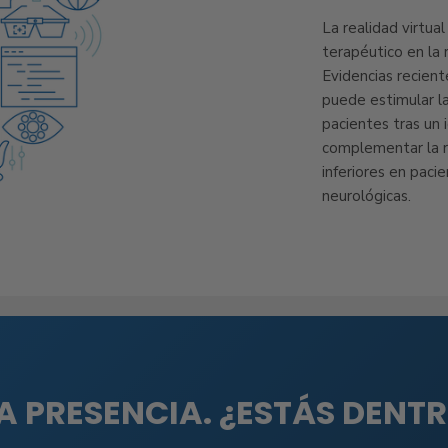
La realidad virtua
terapéutico en la r
Evidencias recient
puede estimular l
pacientes tras un i
complementar la r
inferiores en paci
neurológicas.
A PRESENCIA. ¿ESTÁS DENT