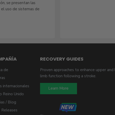
ón, se presentan las
 el uso de sistemas de
MPAÑÍA
RECOVERY GUIDES
ca de
Proven approaches to enhance upper and 
limb function following a stroke.
ras
s internacionales
Learn More
o Reino Unido
ias / Blog
 Releases