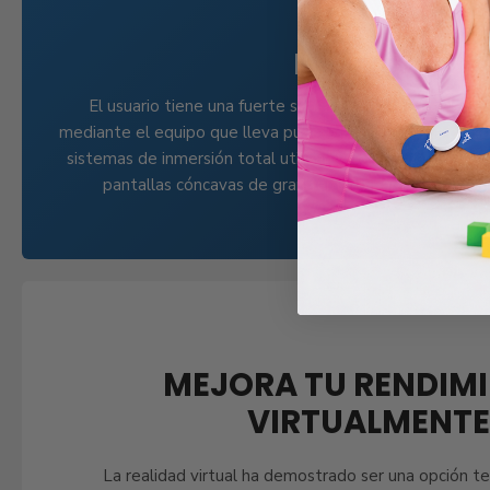
INMERSIVO
El usuario tiene una fuerte sensación de presencia. El 
mediante el equipo que lleva puesto el usuario o la pers
sistemas de inmersión total utilizan visores, guantes es
pantallas cóncavas de gran tamaño para crear la se
MEJORA TU RENDIMI
VIRTUALMENTE
La realidad virtual ha demostrado ser una opción te