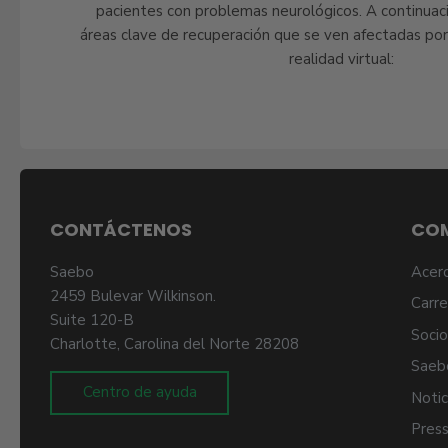
pacientes con problemas neurológicos. A continuaci
áreas clave de recuperación que se ven afectadas por
realidad virtual:
CONTÁCTENOS
CO
Saebo
Acer
2459 Bulevar Wilkinson.
Carre
Suite 120-B
Socio
Charlotte, Carolina del Norte 28208
Saeb
Centro de ayuda
Notic
Press