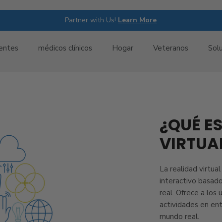
Partner with Us!
Learn More
entes
médicos clínicos
Hogar
Veteranos
Solu
¿QUÉ ES
VIRTUA
La realidad virtua
interactivo basad
real. Ofrece a los 
actividades en en
mundo real.