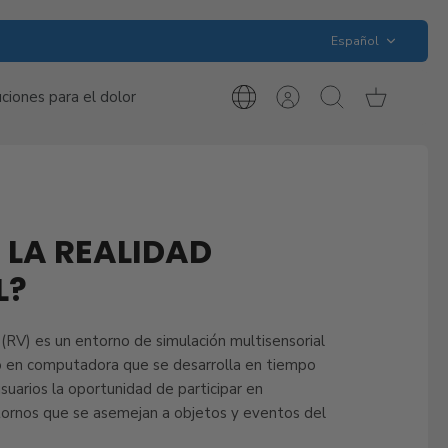
Idioma
Español
ciones para el dolor
International
Cuenta
Buscar
Carrito
Inquiries
 LA REALIDAD
L?
l (RV) es un entorno de simulación multisensorial
o en computadora que se desarrolla en tiempo
usuarios la oportunidad de participar en
tornos que se asemejan a objetos y eventos del