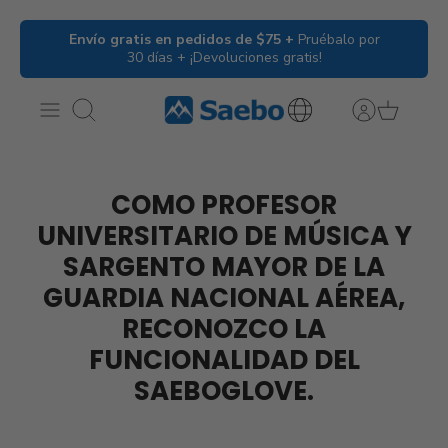
Ir
Envío gratis en pedidos de $75 +
Pruébalo por
al
30 días + ¡Devoluciones gratis!
contenido
Buscar
International
Inquiries
COMO PROFESOR
UNIVERSITARIO DE MÚSICA Y
SARGENTO MAYOR DE LA
GUARDIA NACIONAL AÉREA,
RECONOZCO LA
FUNCIONALIDAD DEL
SAEBOGLOVE.