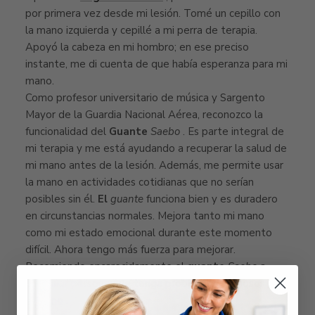
por primera vez desde mi lesión. Tomé un cepillo con
la mano izquierda y cepillé a mi perra de terapia.
Apoyó la cabeza en mi hombro; en ese preciso
instante, me di cuenta de que había esperanza para mi
mano.
Como profesor universitario de música y Sargento
Mayor de la Guardia Nacional Aérea, reconozco la
funcionalidad del
Guante
Saebo
. Es parte integral de
mi terapia y me está ayudando a recuperar la salud de
mi mano antes de la lesión. Además, me permite usar
la mano en actividades cotidianas que no serían
posibles sin él.
El
guante
funciona bien y es duradero
en circunstancias normales. Mejora tanto mi mano
como mi estado emocional durante este momento
difícil. Ahora tengo más fuerza para mejorar.
Recomiendo encarecidamente el
guante
Saebo
a
cualquier persona que tenga
problemas nerviosos en
la mano
.