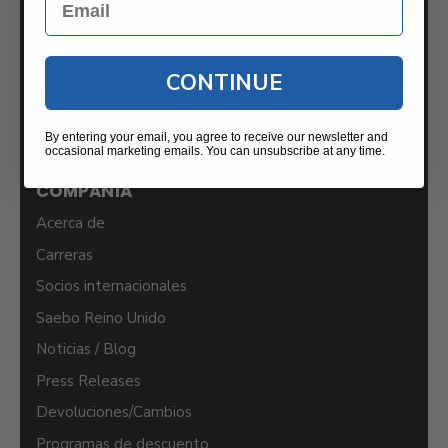
Centro de ayuda
CONTINUE
By entering your email, you agree to receive our newsletter and
occasional marketing emails. You can unsubscribe at any time.
COMPAÑÍA
Acerca de
Carreras
Socios internacionales
Saebo Reino Unido
Noticias / Blog
Press Releases
Devoluciones/Cambios
Programas de descuento