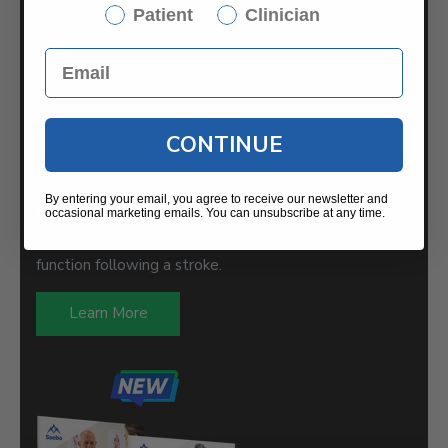
Patient
Clinician
Noticias / Blog
Press Releases
Devoluciones/Cambios
Programas de descuento
CONTINUE
By entering your email, you agree to receive our newsletter and
RECOVERY GUIDES
occasional marketing emails. You can unsubscribe at any time.
Proven approaches to enhance upper and lower limb
function following a stroke.
Learn More