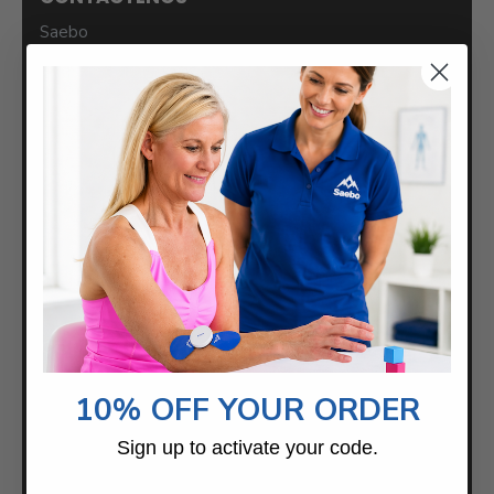
Saebo
2459 Bulevar Wilkinson.
Suite 120-B
Charlotte, Carolina del Norte 28208
Centro de ayuda
COMPAÑÍA
Acerca de
10% OFF YOUR ORDER
Carreras
Sign up to activate your code.
Socios internacionales
Saebo Reino Unido